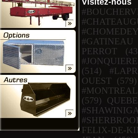
Visitez-nou
#BOUCHER
#CHATEAU
#CHOMEDE
#GATINEAU 
PERROT (43
#JONQUIERE
(514) #LAP
OUEST (579
#MONTREAL 
(579) QUEB
#SHAWINI
#SHERBROOKE
FELIX-DE-K