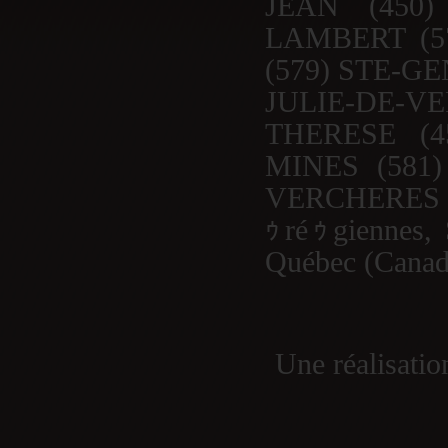
JEAN (450)
LAMBERT (5
(579) STE-G
JULIE-DE-V
THERESE (
MINES (581)
VERCHERES (4
ｩréｩgiennes, 
Québec (Canad
Une réalisati